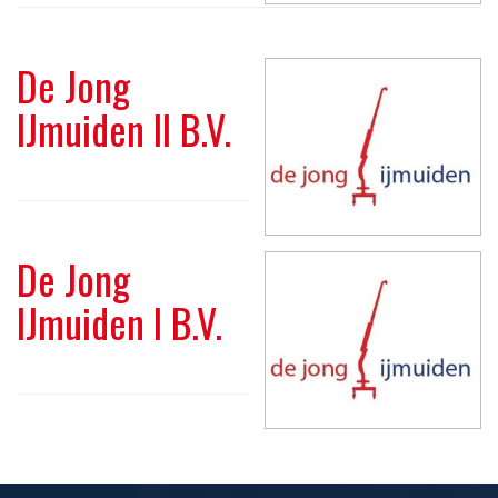
o
n
De Jong
IJmuiden II B.V.
De Jong
IJmuiden I B.V.