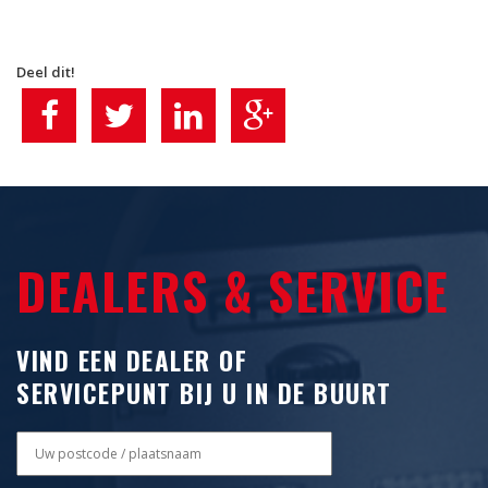
o
n
Deel dit!
DEALERS & SERVICE
VIND EEN DEALER OF
SERVICEPUNT BIJ U IN DE BUURT