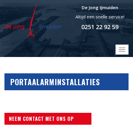
De Jong IJmuiden
Altijd een snelle service!
0251 22 92 59
T
o
g
g
l
PORTAALARMINSTALLATIES
e
n
a
v
i
g
NEEM CONTACT MET ONS OP
a
t
i