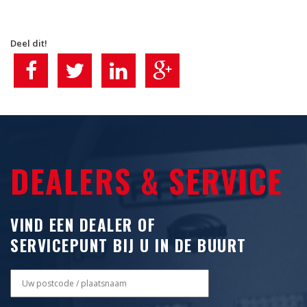
o
n
Deel dit!
DEALERS & SERVICE
VIND EEN DEALER OF
SERVICEPUNT BIJ U IN DE BUURT