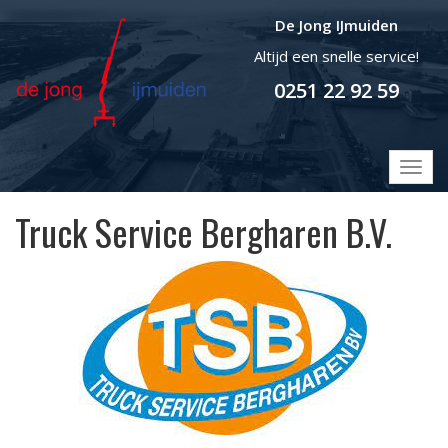
De Jong IJmuiden
Altijd een snelle service!
0251 22 92 59
T
o
g
Truck Service Bergharen B.V.
g
l
e
n
a
v
i
g
a
t
i